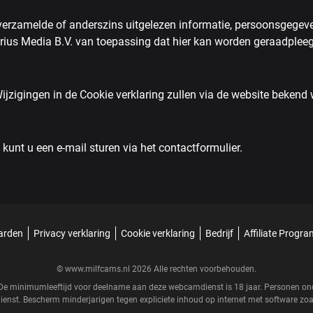
erzamelde of anderszins uitgelezen informatie, persoonsgegevens
rius Media B.V. van toepassing dat hier kan worden geraadplee
 Wijzigingen in de Cookie verklaring zullen via de website beken
unt u een e-mail sturen via het contactformulier.
arden
Privacy verklaring
Cookie verklaring
Bedrijf
Affiliate Progr
© www.milfcams.nl 2026 Alle rechten voorbehouden.
r. De minimumleeftijd voor deelname aan deze webcamdienst is 18 jaar. Personen 
enst. Bescherm minderjarigen tegen expliciete inhoud op internet met software zo