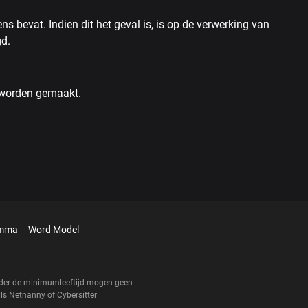
 bevat. Indien dit het geval is, is op de verwerking van
gd.
d worden gemaakt.
amma
Word Model
onder de minimumleeftijd mogen geen
als
Netnanny
of
Cybersitter