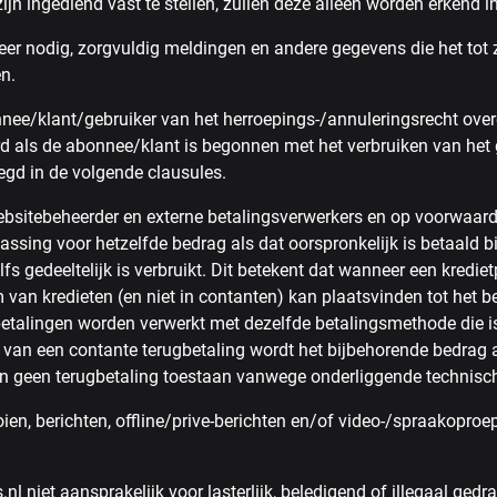
jn ingediend vast te stellen, zullen deze alleen worden erkend 
r nodig, zorgvuldig meldingen en andere gegevens die het tot z
n.
nee/klant/gebruiker van het herroepings-/annuleringsrecht ove
d als de abonnee/klant is begonnen met het verbruiken van het
egd in de volgende clausules.
sitebeheerder en externe betalingsverwerkers en op voorwaarde
passing voor hetzelfde bedrag als dat oorspronkelijk is betaald
lfs gedeeltelijk is verbruikt. Dit betekent dat wanneer een kredie
rm van kredieten (en niet in contanten) kan plaatsvinden tot het
talingen worden verwerkt met dezelfde betalingsmethode die is
 van een contante terugbetaling wordt het bijbehorende bedrag 
n geen terugbetaling toestaan vanwege onderliggende technisc
ien, berichten, offline/prive-berichten en/of video-/spraakopro
 niet aansprakelijk voor lasterlijk, beledigend of illegaal gedr