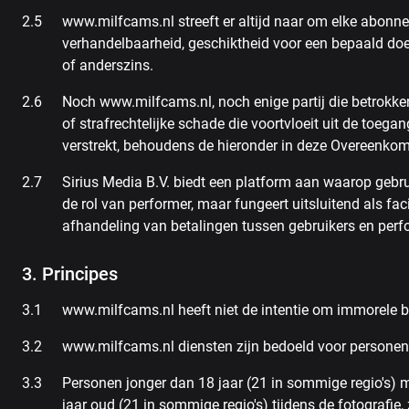
www.milfcams.nl streeft er altijd naar om elke abonn
verhandelbaarheid, geschiktheid voor een bepaald doel
of anderszins.
Noch www.milfcams.nl, noch enige partij die betrokken i
of strafrechtelijke schade die voortvloeit uit de toega
verstrekt, behoudens de hieronder in deze Overeenko
Sirius Media B.V. biedt een platform aan waarop gebru
de rol van performer, maar fungeert uitsluitend als fa
afhandeling van betalingen tussen gebruikers en perf
3. Principes
www.milfcams.nl heeft niet de intentie om immorele be
www.milfcams.nl diensten zijn bedoeld voor personen 
Personen jonger dan 18 jaar (21 in sommige regio's)
jaar oud (21 in sommige regio's) tijdens de fotografi