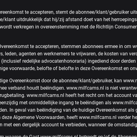
reenkomst te accepteren, stemt de abonnee/klant/gebruiker uitd
klant uitdrukkelijk dat hij/zij afstand doet van het herroepings
 wordt verkregen in overeenstemming met de Richtlijn Consume
 Overeenkomst te accepteren, stemmen abonnees ermee in om www.
leden, agenten en werknemers te vrijwaren, de kosten van verded
 (inclusief redelijke advocatenhonoraria) ingediend door derden
nige voorwaarde, belofte of belofte in deze Overeenkomst en on
uidige Overeenkomst door de abonnee/klant/gebruiker, kan www.
e verband houdt beëindigen. www.milfcams.nl is niet verantwoor
erugbetaling. www.milfcams.nl heeft het recht om het account va
enzijdig met onmiddellijke ingang te beëindigen als www.milfca
den. In geval van beëindiging van de huidige Overeenkomst als 
 in deze Algemene Voorwaarden, heeft www.milfcams.nl verder het
en met een dergelijk account te verbieden, wanneer de omstandi
um waarop de Gast www.milfcams.nl betreedt en/of de Abonnee/k