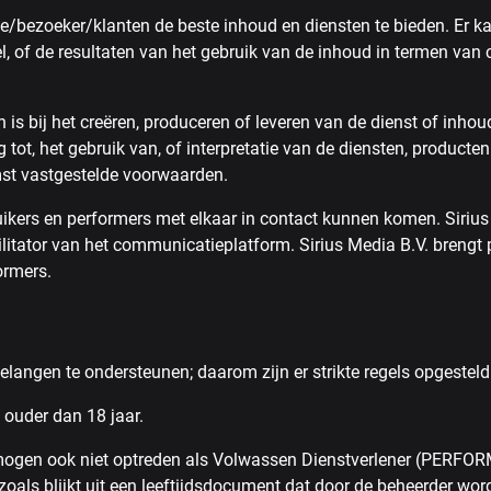
ee/bezoeker/klanten de beste inhoud en diensten te bieden. Er k
, of de resultaten van het gebruik van de inhoud in termen van 
s bij het creëren, produceren of leveren van de dienst of inhoud, 
ng tot, het gebruik van, of interpretatie van de diensten, produc
mst vastgestelde voorwaarden.
ikers en performers met elkaar in contact kunnen komen. Sirius 
cilitator van het communicatieplatform. Sirius Media B.V. brengt 
ormers.
langen te ondersteunen; daarom zijn er strikte regels opgesteld
ouder dan 18 jaar.
 mogen ook niet optreden als Volwassen Dienstverlener (PERFO
e, zoals blijkt uit een leeftijdsdocument dat door de beheerde