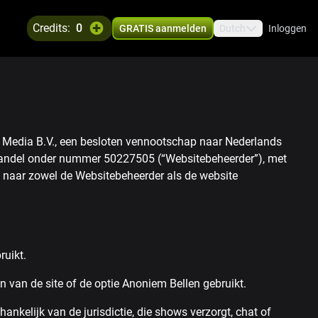
credits:
0
GRATIS aanmelden
Dutch
Inloggen
s Media B.V., een besloten vennootschap naar Nederlands
phandel onder nummer 50227505 (“Websitebeheerder”), met
” naar zowel de Websitebeheerder als de website
ruikt.
 van de site of de optie Anoniem Bellen gebruikt.
elijk van de jurisdictie, die shows verzorgt, chat of