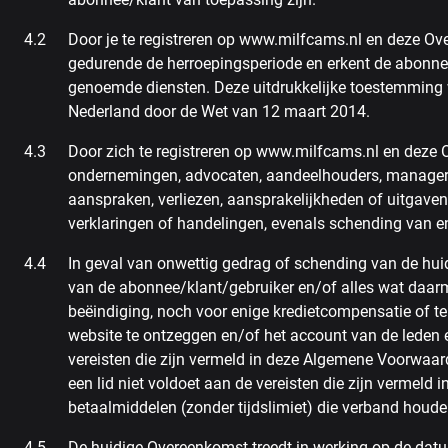
Door je te registreren op www.milfcams.nl en deze Ove
gedurende de herroepingsperiode en erkent de abonnee/
genoemde diensten. Deze uitdrukkelijke toestemming
Nederland door de Wet van 12 maart 2014.
Door zich te registreren op www.milfcams.nl en deze
ondernemingen, advocaten, aandeelhouders, managers, 
aanspraken, verliezen, aansprakelijkheden of uitgaven
verklaringen of handelingen, evenals schending van e
In geval van onwettig gedrag of schending van de h
van de abonnee/klant/gebruiker en/of alles wat daarme
beëindiging, noch voor enige kredietcompensatie of t
website te ontzeggen en/of het account van de leden e
vereisten die zijn vermeld in deze Algemene Voorwaar
een lid niet voldoet aan de vereisten die zijn vermeld
betaalmiddelen (zonder tijdslimiet) die verband houd
De huidige Overeenkomst treedt in werking op de dat