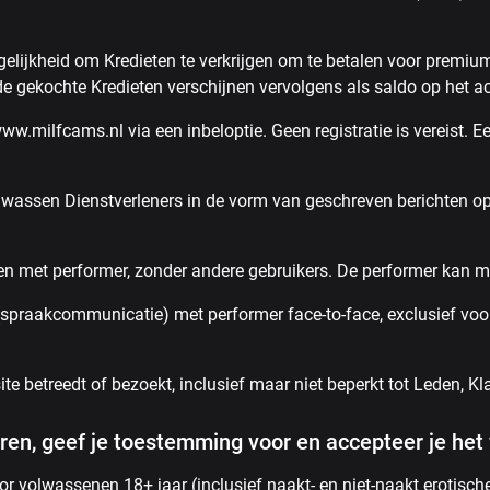
ijkheid om Kredieten te verkrijgen om te betalen voor premium
de gekochte Kredieten verschijnen vervolgens als saldo op het a
.milfcams.nl via een inbeloptie. Geen registratie is vereist. 
lwassen Dienstverleners in de vorm van geschreven berichten op
en met performer, zonder andere gebruikers. De performer kan me
(spraakcommunicatie) met performer face-to-face, exclusief voo
e betreedt of bezoekt, inclusief maar niet beperkt tot Leden, K
eren, geef je toestemming voor en accepteer je het
or volwassenen 18+ jaar (inclusief naakt- en niet-naakt erotisch