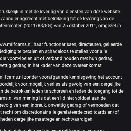
rukkelijk in met de levering van diensten van deze website
-/annuleringsrecht met betrekking tot de levering van de
ntenrechten (2011/83/EG) van 25 oktober 2011, omgezet in
milfcams.nl, haar functionarissen, directeuren, gelieerde
iging te betalen en schadeloos te stellen voor alle
 die voortvloeien uit of verband houden met hun gedrag,
wettig gedrag in het kader van deze overeenkomst.
milfcams.nl zonder voorafgaande kennisgeving het account
delijk voor mogelijk verlies als gevolg van een dergelijke
n de betrokken leden te schorsen en leden de toegang tot de
ms.nl van mening is dat een lid niet voldoet aan de
gevolg van een inbreuk, onwettig gedrag of vermoeden dat
 recht om discretionair alle gerelateerde creditcards en/of
gheden dergelijke maatregelen rechtvaardigen.
lant zich registreert op www.milfcams.nl en deze