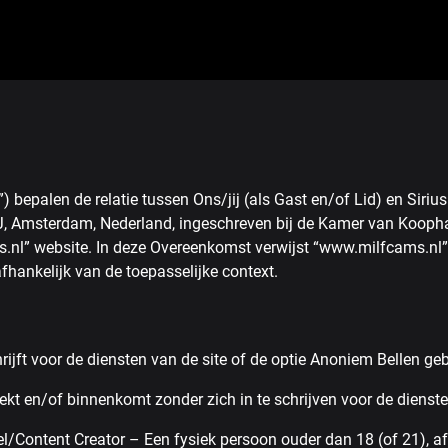
epalen de relatie tussen Ons/jij (als Gast en/of Lid) en Siriu
 HJ, Amsterdam, Nederland, ingeschreven bij de Kamer van Koo
s.nl” website. In deze Overeenkomst verwijst “www.milfcams.nl
hankelijk van de toepasselijke context.
jft voor de diensten van de site of de optie Anoniem Bellen geb
t en/of binnenkomt zonder zich in te schrijven voor de diensten
tent Creator – Een fysiek persoon ouder dan 18 (of 21), afhank