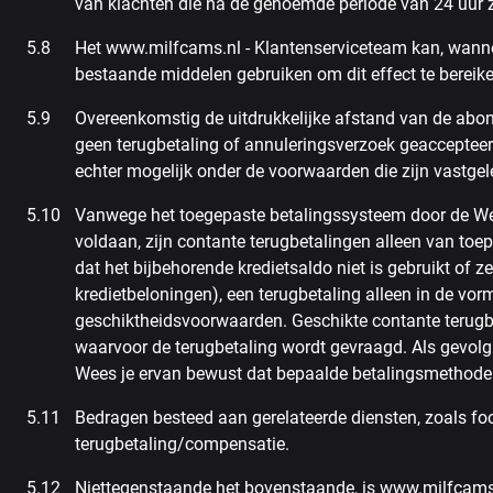
van klachten die na de genoemde periode van 24 uur zi
Het www.milfcams.nl - Klantenserviceteam kan, wannee
bestaande middelen gebruiken om dit effect te bereike
Overeenkomstig de uitdrukkelijke afstand van de abon
geen terugbetaling of annuleringsverzoek geaccepteer
echter mogelijk onder de voorwaarden die zijn vastgel
Vanwege het toegepaste betalingssysteem door de Web
voldaan, zijn contante terugbetalingen alleen van toe
dat het bijbehorende kredietsaldo niet is gebruikt of ze
kredietbeloningen), een terugbetaling alleen in de vo
geschiktheidsvoorwaarden. Geschikte contante terugbe
waarvoor de terugbetaling wordt gevraagd. Als gevolg
Wees je ervan bewust dat bepaalde betalingsmethode
Bedragen besteed aan gerelateerde diensten, zoals foo
terugbetaling/compensatie.
Niettegenstaande het bovenstaande, is www.milfcams.nl